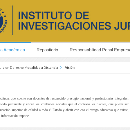
ta Académica
Repositorio
Responsabilidad Penal Empresa
ura en Derecho Modalidad a Distancia
Visión
editada, que cuente con docentes de reconocido prestigio nacional y profesionales integrales,
odo pertinente y eficaz los conflictos sociales que el contexto les plantee, que pueda ser
ducación superior de calidad a todo el Estado y abatir con eso el rezago educativo que existe,
la información impone.