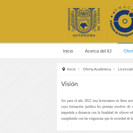
Inicio
Acerca del IIJ
Ofer
Inicio
Oferta Académica
Licenciat
Visión
Ser para el año 2022 una licenciatura en línea acr
cuya formación jurídica les permita resolver de m
impartida a distancia con la finalidad de ofrecer e
cumpliendo con las exigencias que la sociedad de 