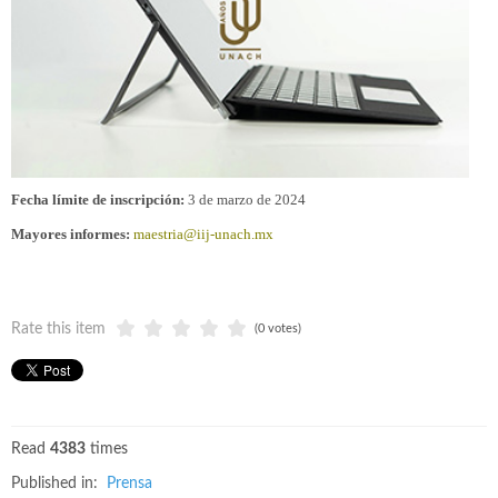
Fecha límite de inscripción:
3 de marzo de 2024
Mayores informes:
maestria@iij-unach.mx
Rate this item
(0 votes)
Read
4383
times
Published in:
Prensa