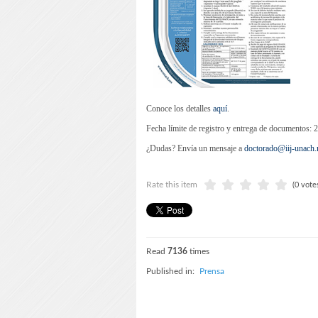
Conoce los detalles
aquí
.
Fecha límite de registro y entrega de documentos:
¿Dudas? Envía un mensaje a
doctorado@iij-unach
Rate this item
(0 vote
Read
7136
times
Published in:
Prensa