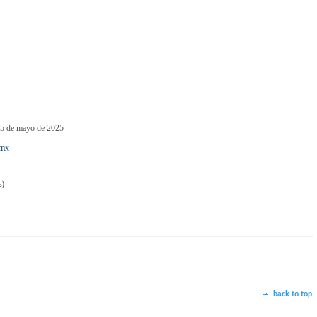
 25 de mayo de 2025
.mx
s)
back to top